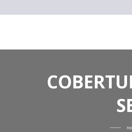
COBERTUR
S
H