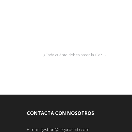
¿Cada cuánto debes pasar la ITV?
→
CONTACTA CON NOSOTROS
E-mail:
gestion@segurosmb.com