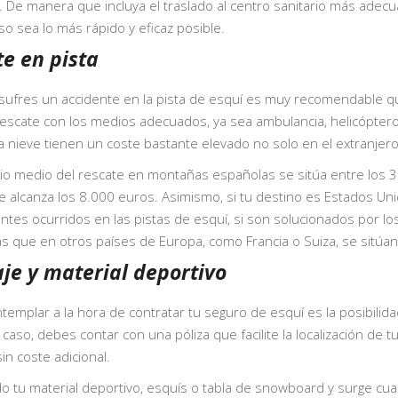
De manera que incluya el traslado al centro sanitario más adecua
o sea lo más rápido y eficaz posible.
e en pista
 sufres un accidente en la pista de esquí es muy recomendable qu
scate con los medios adecuados, ya sea ambulancia, helicóptero, 
a nieve tienen un coste bastante elevado no solo en el extranjer
ecio medio del rescate en montañas españolas se sitúa entre los 
ate alcanza los 8.000 euros. Asimismo, si tu destino es Estados U
ntes ocurridos en las pistas de esquí, si son solucionados por los
as que en otros países de Europa, como Francia o Suiza, se sitúa
je y material deportivo
mplar a la hora de contratar tu seguro de esquí es la posibilidad
 caso, debes contar con una póliza que facilite la localización de t
in coste adicional.
ado tu material deportivo, esquís o tabla de snowboard y surge cu