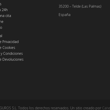
s
35200 – Telde (Las Palmas)
a 24h
España
una cita
ine
io
al
de Privacidad
de Cookies
 y Condiciones
de Devoluciones
OS S.L. Todos los derechos reservados. Un sitio creado por
Cane