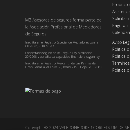
Producto
Asistenci
Solicitar 
MB Asesores de seguros forma parte de
Pago onl
la Asociación Profesional de Mediadores
Calendar
de Seguros.
Aviso Leg
Inscrita en el Registro Especial de Mediadores con la
Clave Nº J-0107 C.A.C.
Política 
Concertado seguro de R.C. según Ley Mediación
Política 
20/2006 y acreditada capacidad financiera según ley.
Términos
Inscrita en el Registro Mercantil de Las Palmas de
Gran Canaria, al Folio 55, Tomo 2159, Hoja GC- 52319
Política 
Copyright © 2024 VALERONBROKER CORREDURIA DE SEGUR