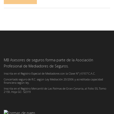
MB Asesores de seguros forma parte de la Asociación
Profesional de Mediadores de Seguros.
Inscrita en el Registro Especial de Mediadores con la Clave Nº J-0107 C.A.C.
Concertado seguro de R.C. según Ley Mediación 20/2006 y acreditada capacidad
financiera según ley.
Inscrita en el Registro Mercantil de Las Palmas de Gran Canaria, al Folio 55, Tomo
2159, Hoja GC- 52319