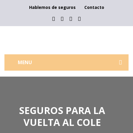
Hablemos de seguros
Contacto
MENU
QUIÉNES SOMOS
¿POR QUÉ ELEGIR MB?
SOBRE NOSOTROS
SEGUROS PARA LA
VUELTA AL COLE
QUE OFRECEMOS