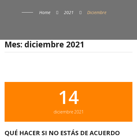
SERVICIOS
Home
2021
Diciembre
PRODUCTOS
COMPAÑÍAS
Mes:
diciembre 2021
ASISTENCIA 24H
PAGO ONLINE
14
diciembre
2021
QUÉ HACER SI NO ESTÁS DE ACUERDO