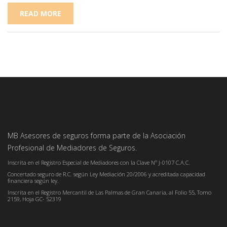
READ MORE
MB Asesores de seguros forma parte de la Asociación
Profesional de Mediadores de Seguros.
Inscrita en el Registro Especial de Mediadores con la Clave Nº J-0107 C.A.C.
Concertado seguro de R.C. según Ley Mediación 20/2006 y acreditada capacidad
financiera según ley.
Inscrita en el Registro Mercantil de Las Palmas de Gran Canaria, al Folio 55, Tomo
2159, Hoja GC- 52319